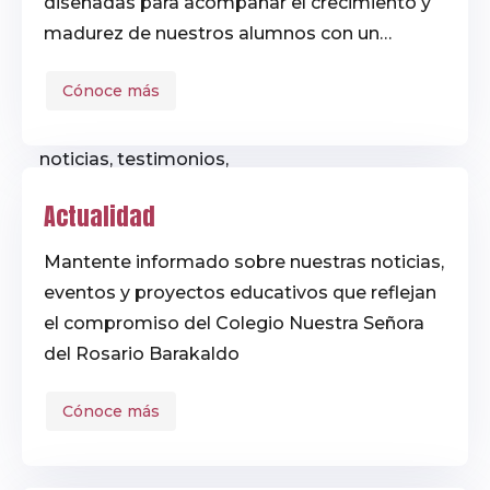
diseñadas para acompañar el crecimiento y
Utiliza esta página para
madurez de nuestros alumnos con un
encontrar resultados
enfoque personalizado y valores
relacionados con tu
Cónoce más
dominicanos de respeto, solidaridad y
búsqueda en todas las
búsqueda de la verdad.
áreas de nuestra web:
noticias, testimonios,
reconocimientos,
Actualidad
proyectos y más.
Mantente informado sobre nuestras noticias,
eventos y proyectos educativos que reflejan
el compromiso del Colegio Nuestra Señora
del Rosario Barakaldo
Cónoce más