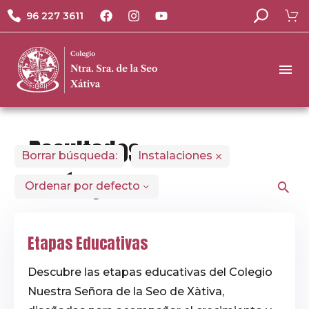
96 227 3611
Resultados
Borrar búsqueda:
Instalaciones
de búsqueda
Ordenar por defecto
Explora nuestras
Etapas Educativas
secciones, noticias
y páginas.
Descubre las etapas educativas del Colegio
Nuestra Señora de la Seo de Xàtiva,