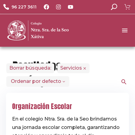
96 227 3611
Resultados
Borrar búsqueda:
Servicios
de búsqueda
Ordenar por defecto
Explora nuestras
Organización Escolar
secciones, noticias
y páginas.
En el colegio Ntra. Sra. de la Seo brindamos
una jornada escolar completa, garantizando