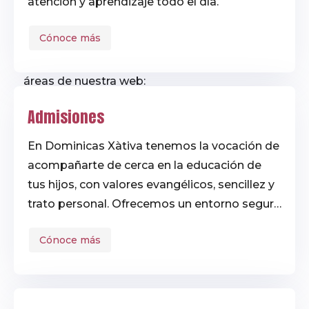
atención y aprendizaje todo el día.
Utiliza esta página para
encontrar resultados
Cónoce más
relacionados con tu
búsqueda en todas las
áreas de nuestra web:
noticias, testimonios,
Admisiones
reconocimientos,
proyectos y más.
En Dominicas Xàtiva tenemos la vocación de
acompañarte de cerca en la educación de
tus hijos, con valores evangélicos, sencillez y
trato personal. Ofrecemos un entorno seguro
y acogedor desde Infantil hasta Bachillerato,
Cónoce más
donde la Asociación de Antiguos Alumnos
mantiene viva la familia educativa más allá
del colegio. ¡Una luz enciende otra luz!