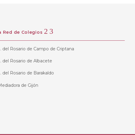
a Red de Colegios
a. del Rosario de Campo de Criptana
a. del Rosario de Albacete
a. del Rosario de Barakaldo
Mediadora de Gijón
ciata de León
atalina de Sena de Madrid
omingo de Villanueva de Castellón
ombre de Jesús de Oviedo