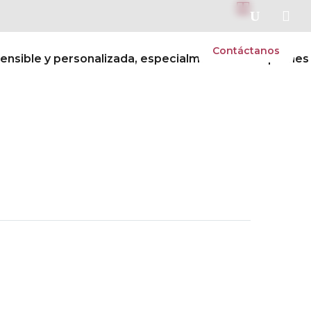


s
Vida escolar
Admisiones
Contáctanos
sensible y personalizada, especialmente hacia quienes
Next