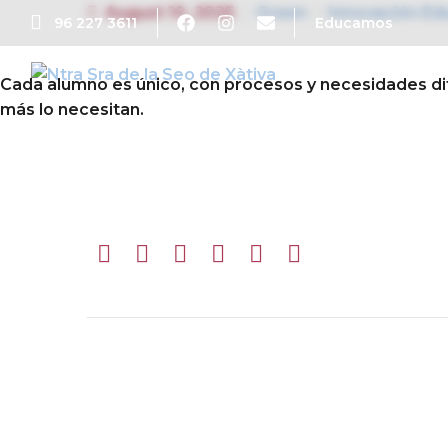
August 10, 2025
Green
Innovación Ed
96 227 3611
Educamos
Cada alumno es único, con procesos y necesidades dif
más lo necesitan.
Prev