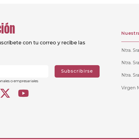
ción
Nuestr
críbete con tu correo y recibe las
Ntra. Sr
Ntra. Sr
Subscribirse
Ntra. Sr
onales o empresariales
Virgen 
La Anun
Santa C
Santo D
Dulce N