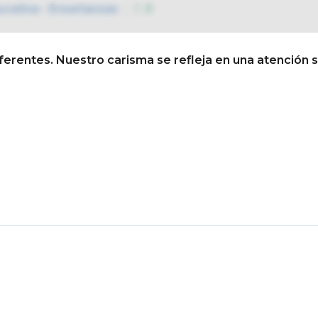
ucativa - Enseñanzas
0
Conócenos
Así educamo
erentes. Nuestro carisma se refleja en una atención 