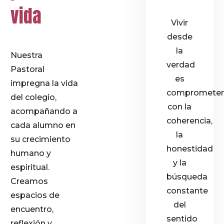
vida
Vivir
desde
la
Nuestra
verdad
Pastoral
es
impregna la vida
comprometer
del colegio,
con la
acompañando a
coherencia,
cada alumno en
la
su crecimiento
honestidad
humano y
y la
espiritual.
búsqueda
Creamos
constante
espacios de
del
encuentro,
sentido
reflexión y