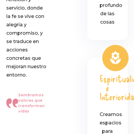
profundo
servicio, donde
de las
la fe se vive con
cosas
alegría y
compromiso, y
se traduce en
acciones
concretas que
mejoran nuestro
entorno.
Espiritual
e
Interiorid
Sembramos
valores que
transforman
vidas
Creamos
espacios
para