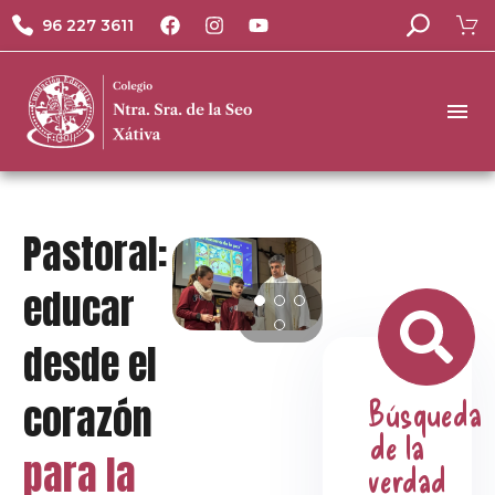
96 227 3611
Pastoral:
educar
desde el
corazón
Búsqueda
de la
para la
verdad