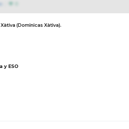
s
0
 Xàtiva (Dominicas Xàtiva).
Conócenos
Así educamo
ia y ESO