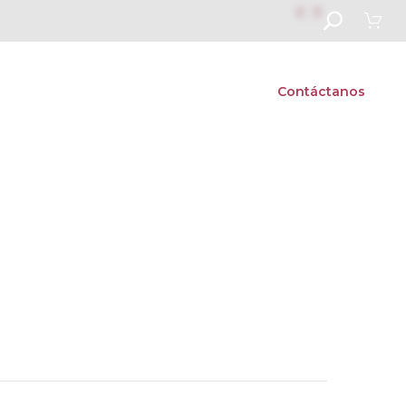


s
Vida escolar
Admisiones
Contáctanos