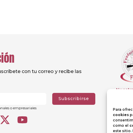
ción
críbete con tu correo y recibe las
Nuestr
Subscribirse
onales o empresariales
Para ofrec
cookies
pa
consentimi
como el
c
este sitio