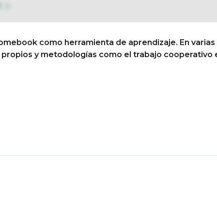
0
omebook como herramienta de aprendizaje. En varias a
Conócenos
Así educamo
es propios y metodologías como el trabajo cooperativo e