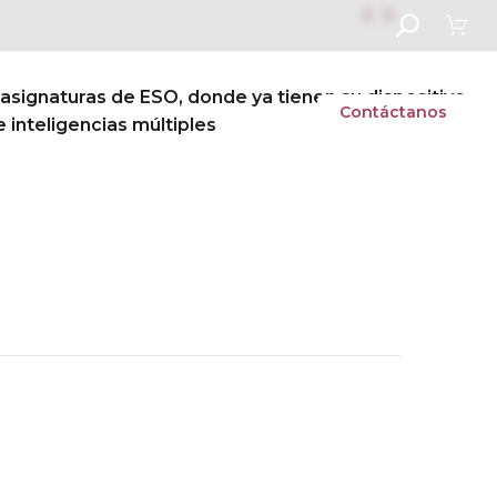


signaturas de ESO, donde ya tienen su dispositivo
s
Vida escolar
Admisiones
Contáctanos
 inteligencias múltiples
Next