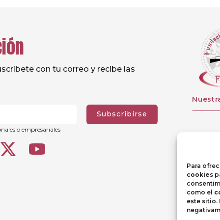
ción
críbete con tu correo y recibe las
Nuestr
Subscribirse
onales o empresariales
Para ofrec
cookies
pa
consentimi
como el
c
este sitio
negativame